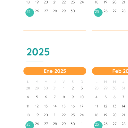
18
19
20
21
22
23
24
18
19
20
21
26
27
28
29
30
1
26
27
28
25
25
2025
Ene 2025
Feb 2
L
M
M
J
V
S
D
L
M
M
J
28
29
30
31
1
2
3
28
29
30
31
4
5
6
7
8
9
10
4
5
6
7
11
12
13
14
15
16
17
11
12
13
14
18
19
20
21
22
23
24
18
19
20
21
26
27
28
29
30
1
26
27
28
25
25