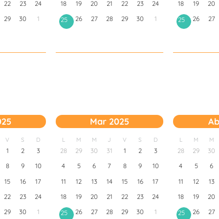
22
23
24
18
19
20
21
22
23
24
18
19
20
29
30
1
26
27
28
29
30
1
26
27
25
25
025
Mar 2025
Ab
V
S
D
L
M
M
J
V
S
D
L
M
M
1
2
3
28
29
30
31
1
2
3
28
29
30
8
9
10
4
5
6
7
8
9
10
4
5
6
15
16
17
11
12
13
14
15
16
17
11
12
13
22
23
24
18
19
20
21
22
23
24
18
19
20
29
30
1
26
27
28
29
30
1
26
27
25
25