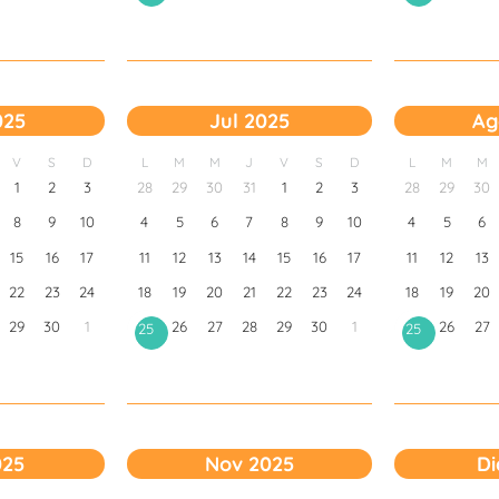
025
Jul 2025
Ag
V
S
D
L
M
M
J
V
S
D
L
M
M
1
2
3
28
29
30
31
1
2
3
28
29
30
8
9
10
4
5
6
7
8
9
10
4
5
6
15
16
17
11
12
13
14
15
16
17
11
12
13
22
23
24
18
19
20
21
22
23
24
18
19
20
29
30
1
26
27
28
29
30
1
26
27
25
25
025
Nov 2025
Di