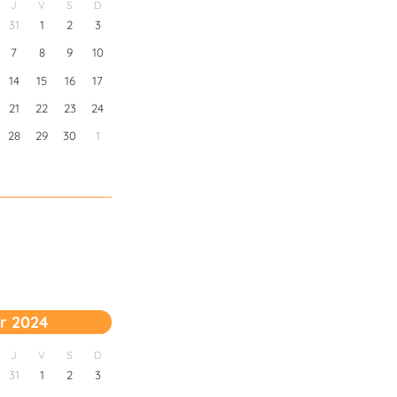
J
V
S
D
31
1
2
3
7
8
9
10
14
15
16
17
21
22
23
24
28
29
30
1
r 2024
J
V
S
D
31
1
2
3