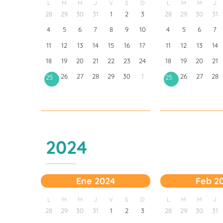
L
M
M
J
V
S
D
L
M
M
J
28
29
30
31
1
2
3
28
29
30
31
4
5
6
7
8
9
10
4
5
6
7
11
12
13
14
15
16
17
11
12
13
14
18
19
20
21
22
23
24
18
19
20
21
26
27
28
29
30
1
26
27
28
25
25
2024
Ene 2024
Feb 2
L
M
M
J
V
S
D
L
M
M
J
28
29
30
31
1
2
3
28
29
30
31