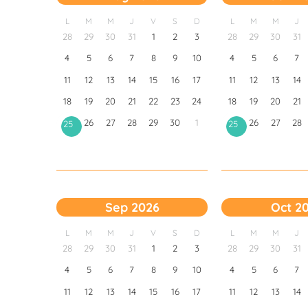
L
M
M
J
V
S
D
L
M
M
J
28
29
30
31
1
2
3
28
29
30
31
4
5
6
7
8
9
10
4
5
6
7
11
12
13
14
15
16
17
11
12
13
14
18
19
20
21
22
23
24
18
19
20
21
26
27
28
29
30
1
26
27
28
25
25
Sep 2026
Oct 2
L
M
M
J
V
S
D
L
M
M
J
28
29
30
31
1
2
3
28
29
30
31
4
5
6
7
8
9
10
4
5
6
7
11
12
13
14
15
16
17
11
12
13
14