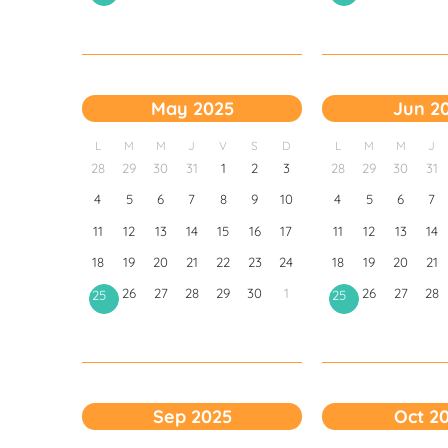
May 2025
Jun 2
L
M
M
J
V
S
D
L
M
M
J
28
29
30
31
1
2
3
28
29
30
31
4
5
6
7
8
9
10
4
5
6
7
11
12
13
14
15
16
17
11
12
13
14
18
19
20
21
22
23
24
18
19
20
21
26
27
28
29
30
1
26
27
28
25
25
Sep 2025
Oct 2