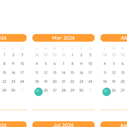
026
Mar 2026
Ab
V
S
D
L
M
M
J
V
S
D
L
M
M
1
2
3
28
29
30
31
1
2
3
28
29
30
8
9
10
4
5
6
7
8
9
10
4
5
6
15
16
17
11
12
13
14
15
16
17
11
12
13
22
23
24
18
19
20
21
22
23
24
18
19
20
29
30
1
26
27
28
29
30
1
26
27
25
25
026
Jul 2026
Ag