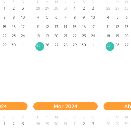
V
S
D
L
M
M
J
V
S
D
L
M
M
1
2
3
28
29
30
31
1
2
3
28
29
30
8
9
10
4
5
6
7
8
9
10
4
5
6
15
16
17
11
12
13
14
15
16
17
11
12
13
22
23
24
18
19
20
21
22
23
24
18
19
20
29
30
1
26
27
28
29
30
1
26
27
25
25
024
Mar 2024
Ab
V
S
D
L
M
M
J
V
S
D
L
M
M
1
2
3
28
29
30
31
1
2
3
28
29
30