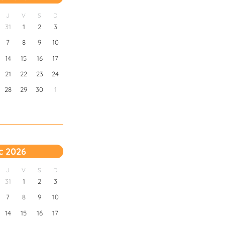
J
V
S
D
31
1
2
3
7
8
9
10
14
15
16
17
21
22
23
24
28
29
30
1
c 2026
J
V
S
D
31
1
2
3
7
8
9
10
14
15
16
17