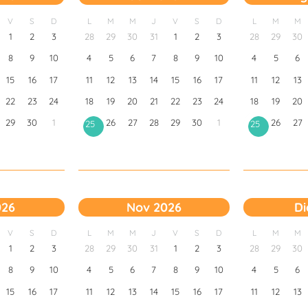
V
S
D
L
M
M
J
V
S
D
L
M
M
1
2
3
28
29
30
31
1
2
3
28
29
30
8
9
10
4
5
6
7
8
9
10
4
5
6
15
16
17
11
12
13
14
15
16
17
11
12
13
22
23
24
18
19
20
21
22
23
24
18
19
20
29
30
1
26
27
28
29
30
1
26
27
25
25
026
Nov 2026
Di
V
S
D
L
M
M
J
V
S
D
L
M
M
1
2
3
28
29
30
31
1
2
3
28
29
30
8
9
10
4
5
6
7
8
9
10
4
5
6
15
16
17
11
12
13
14
15
16
17
11
12
13