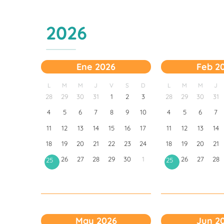
2026
Ene 2026
Feb 2
L
M
M
J
V
S
D
L
M
M
J
28
29
30
31
1
2
3
28
29
30
31
4
5
6
7
8
9
10
4
5
6
7
11
12
13
14
15
16
17
11
12
13
14
18
19
20
21
22
23
24
18
19
20
21
26
27
28
29
30
1
26
27
28
25
25
May 2026
Jun 2