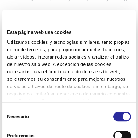
29
30
31
1
2
3
4
5
6
7
8
9
10
11
Esta página web usa cookies
Utilizamos cookies y tecnologías similares, tanto propias
12
13
14
15
16
17
18
como de terceros, para proporcionar ciertas funciones,
alojar vídeos, integrar redes sociales y analizar el tráfico
de nuestro sitio web. A excepción de las cookies
19
20
21
22
23
24
25
necesarias para el funcionamiento de este sitio web,
solicitaremos su consentimiento para mejorar nuestros
servicios a través del resto de cookies; sin embargo, su
26
27
28
29
30
1
2
negativa no limitará su experiencia de usuario en nuestra
web. Puede configurar o rechazar de forma
personalizada su uso pulsando “Configuraciones”. Para
S
más información, puede consultar nuestra
Política de
Necesario
e
Cookies
.
l
e
Preferencias