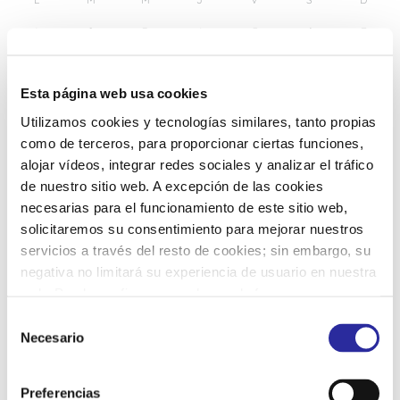
1
2
3
4
5
6
7
8
9
10
11
12
13
14
Esta página web usa cookies
Utilizamos cookies y tecnologías similares, tanto propias
15
16
17
18
19
20
21
como de terceros, para proporcionar ciertas funciones,
alojar vídeos, integrar redes sociales y analizar el tráfico
de nuestro sitio web. A excepción de las cookies
22
23
24
25
26
27
28
necesarias para el funcionamiento de este sitio web,
solicitaremos su consentimiento para mejorar nuestros
servicios a través del resto de cookies; sin embargo, su
29
30
31
1
2
3
4
negativa no limitará su experiencia de usuario en nuestra
web. Puede configurar o rechazar de forma
personalizada su uso pulsando “Configuraciones”. Para
S
más información, puede consultar nuestra
Política de
Necesario
e
Cookies
.
l
e
Preferencias