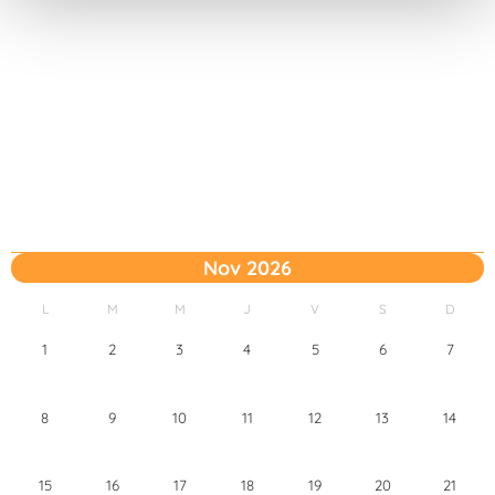
t
o
Nov 2026
L
M
M
J
V
S
D
1
2
3
4
5
6
7
8
9
10
11
12
13
14
15
16
17
18
19
20
21