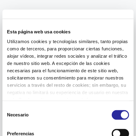
Esta página web usa cookies
Sep 2022
Utilizamos cookies y tecnologías similares, tanto propias
como de terceros, para proporcionar ciertas funciones,
L
M
M
J
V
S
D
alojar vídeos, integrar redes sociales y analizar el tráfico
de nuestro sitio web. A excepción de las cookies
27
28
29
30
31
1
2
necesarias para el funcionamiento de este sitio web,
solicitaremos su consentimiento para mejorar nuestros
3
4
5
7
8
9
6
servicios a través del resto de cookies; sin embargo, su
negativa no limitará su experiencia de usuario en nuestra
web. Puede configurar o rechazar de forma
10
11
12
13
14
15
16
personalizada su uso pulsando “Configuraciones”. Para
S
más información, puede consultar nuestra
Política de
Necesario
e
17
18
19
20
21
22
23
Cookies
.
l
e
Preferencias