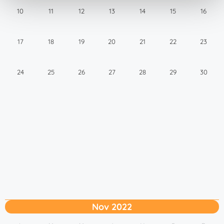
t
10
11
12
13
14
15
16
o
17
18
19
20
21
22
23
24
25
26
27
28
29
30
Nov 2022