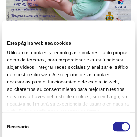
Esta página web usa cookies
Este mes de febrero recuperamos
la presencialidad de
Utilizamos cookies y tecnologías similares, tanto propias
los talleres gratuitos
dirigidos a todas aquellas familias
como de terceros, para proporcionar ciertas funciones,
del Municipio de Aranda de Duero con hijos e hijas en la
alojar vídeos, integrar redes sociales y analizar el tráfico
primera infancia (0-3 años). Para disfrutar del taller de
de nuestro sitio web. A excepción de las cookies
una manera segura lo llevaremos a cabo con las
necesarias para el funcionamiento de este sitio web,
siguientes
medidas higiénico sanitarias:
control de aforo,
solicitaremos su consentimiento para mejorar nuestros
control de temperatura, uso obligatorio de mascarilla y
servicios a través del resto de cookies; sin embargo, su
distancia de seguridad.
negativa no limitará su experiencia de usuario en nuestra
web. Puede configurar o rechazar de forma
El
control de esfínteres
es, a menudo, una preocupación
personalizada su uso pulsando “Configuraciones”. Para
que sólo nos asalta en el último curso de la Escuela
S
más información, puede consultar nuestra
Política de
Necesario
Infantil cuando queremos retirarle el pañal. Pero
e
Cookies
.
realmente es un proceso que comienza mucho antes de
l