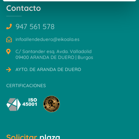
e
Contacto
n
t
o
947 561 578
infoallendeduero@eikoala.es
C/ Santander esq. Avda. Valladolid
09400 ARANDA DE DUERO | Burgos
AYTO. DE ARANDA DE DUERO
CERTIFICACIONES
Solicitar
plaza