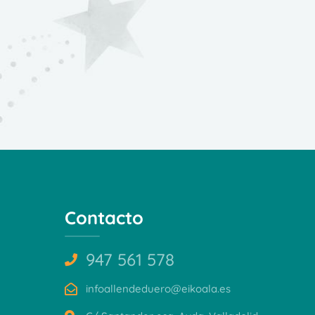
Contacto
947 561 578
infoallendeduero@eikoala.es