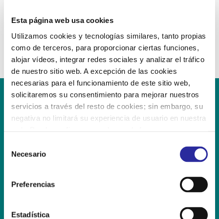
social y laboral, abordando la mejora de la cualificación
Esta página web usa cookies
profesional de las personas atendidas y sus necesidades
personales, familiares y sociales.
Utilizamos cookies y tecnologías similares, tanto propias
como de terceros, para proporcionar ciertas funciones,
alojar vídeos, integrar redes sociales y analizar el tráfico
de nuestro sitio web. A excepción de las cookies
necesarias para el funcionamiento de este sitio web,
solicitaremos su consentimiento para mejorar nuestros
servicios a través del resto de cookies; sin embargo, su
negativa no limitará su experiencia de usuario en nuestra
web. Puede configurar o rechazar de forma
Contacto
personalizada su uso pulsando “Configuraciones”. Para
S
más información, puede consultar nuestra
Política de
Necesario
e
947 561 578
Cookies
.
l
e
infoallendeduero@eikoala.es
Preferencias
c
c
C/ Santander esq. Avda. Valladolid
09400 ARANDA DE DUERO | Burgos
i
Estadística