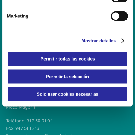
ó
AYTO. DE ARANDA DE DUERO
n
Marketing
d
CERTIFICACIONES
e
c
Mostrar detalles
o
n
s
Permitir todas las cookies
e
n
Solicitar
plaza
Permitir la selección
t
i
CONCEJALÍA DE EDUCACIÓN
m
Solo usar cookies necesarias
i
AYUNTAMIENTO DE ARANDA DE DUERO
e
Plaza Mayor 1
n
t
Teléfono:
947 50 01 04
o
Fax:
947 51 15 13