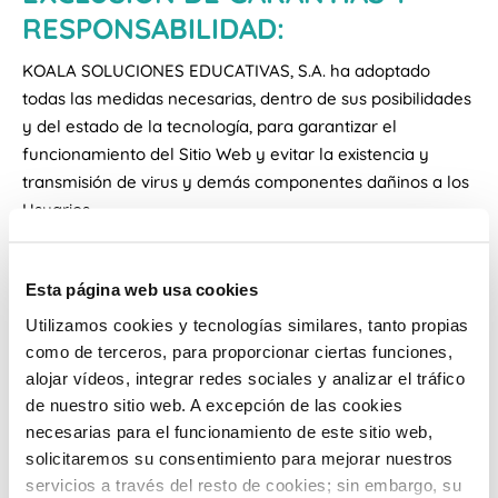
RESPONSABILIDAD:
KOALA SOLUCIONES EDUCATIVAS, S.A. ha adoptado
todas las medidas necesarias, dentro de sus posibilidades
y del estado de la tecnología, para garantizar el
funcionamiento del Sitio Web y evitar la existencia y
transmisión de virus y demás componentes dañinos a los
Usuarios.
El Usuario debe saber que las comunicaciones a través
de redes abiertas están expuestas a una pluralidad de
Esta página web usa cookies
amenazas que hace que no sean seguras. Es
responsabilidad del Usuario adoptar todas las medidas
Utilizamos cookies y tecnologías similares, tanto propias
técnicas adecuadas para controlar razonablemente estas
como de terceros, para proporcionar ciertas funciones,
amenazas y, entre ellas, el tener sistemas actualizados
alojar vídeos, integrar redes sociales y analizar el tráfico
de detección de software malicioso, tales como virus,
de nuestro sitio web. A excepción de las cookies
troyanos, etc., así como tener actualizados los parches de
necesarias para el funcionamiento de este sitio web,
solicitaremos su consentimiento para mejorar nuestros
seguridad de los correspondientes navegadores.
servicios a través del resto de cookies; sin embargo, su
KOALA SOLUCIONES EDUCATIVAS, S.A. no se hace