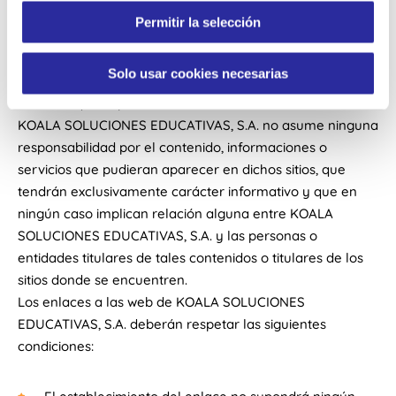
ENLACES:
n
Permitir la selección
t
Los enlaces contenidos en nuestro sitio web pueden
i
dirigir a contenidos Web de terceros. El objetivo de dichos
m
Solo usar cookies necesarias
enlaces es únicamente facilitarle la búsqueda de los
i
recursos que le puedan interesar a través de Internet.
e
KOALA SOLUCIONES EDUCATIVAS, S.A. no asume ninguna
n
responsabilidad por el contenido, informaciones o
t
servicios que pudieran aparecer en dichos sitios, que
o
tendrán exclusivamente carácter informativo y que en
ningún caso implican relación alguna entre KOALA
SOLUCIONES EDUCATIVAS, S.A. y las personas o
entidades titulares de tales contenidos o titulares de los
sitios donde se encuentren.
Los enlaces a las web de KOALA SOLUCIONES
EDUCATIVAS, S.A. deberán respetar las siguientes
condiciones: