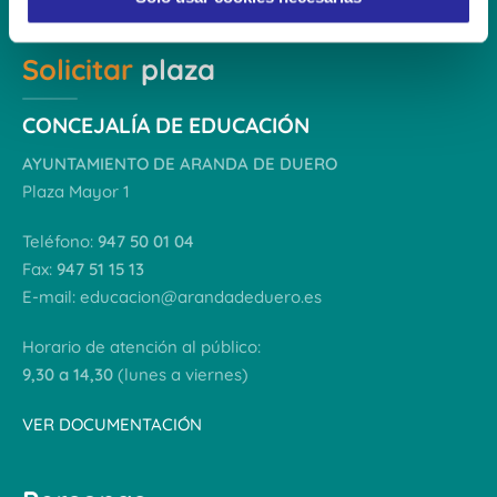
i
e
Solicitar
plaza
n
t
o
CONCEJALÍA DE EDUCACIÓN
AYUNTAMIENTO DE ARANDA DE DUERO
Plaza Mayor 1
Teléfono:
947 50 01 04
Fax:
947 51 15 13
E-mail:
educacion@arandadeduero.es
Horario de atención al público:
9,30 a 14,30
(lunes a viernes)
VER DOCUMENTACIÓN