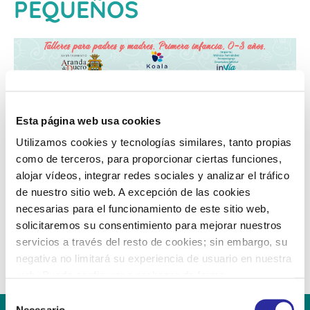
PEQUEÑOS
Esta página web usa cookies
Utilizamos cookies y tecnologías similares, tanto propias
como de terceros, para proporcionar ciertas funciones,
alojar vídeos, integrar redes sociales y analizar el tráfico
de nuestro sitio web. A excepción de las cookies
necesarias para el funcionamiento de este sitio web,
solicitaremos su consentimiento para mejorar nuestros
servicios a través del resto de cookies; sin embargo, su
negativa no limitará su experiencia de usuario en nuestra
web. Puede configurar o rechazar de forma
personalizada su uso pulsando “Configuraciones”. Para
S
más información, puede consultar nuestra
Política de
Necesario