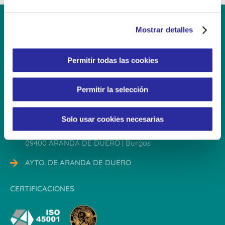
e
c
Mostrar detalles
o
n
s
Contacto
Permitir todas las cookies
e
n
Permitir la selección
947 561 578
t
i
infoallendeduero@eikoala.es
m
Solo usar cookies necesarias
i
C/ Santander esq. Avda. Valladolid
e
09400 ARANDA DE DUERO | Burgos
n
AYTO. DE ARANDA DE DUERO
t
o
CERTIFICACIONES