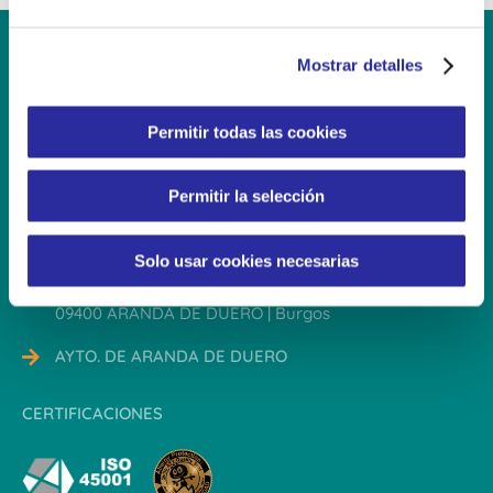
e
c
Mostrar detalles
o
n
s
Contacto
Permitir todas las cookies
e
n
Permitir la selección
947 561 578
t
i
infoallendeduero@eikoala.es
m
Solo usar cookies necesarias
i
C/ Santander esq. Avda. Valladolid
e
09400 ARANDA DE DUERO | Burgos
n
AYTO. DE ARANDA DE DUERO
t
o
CERTIFICACIONES