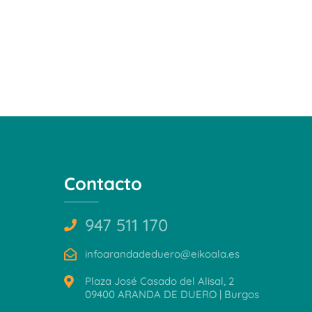
Contacto
947 511 170
infoarandadeduero@eikoala.es
Plaza José Casado del Alisal, 2
09400 ARANDA DE DUERO | Burgos