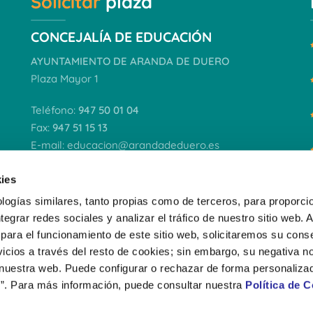
Solicitar
plaza
CONCEJALÍA DE EDUCACIÓN
AYUNTAMIENTO DE ARANDA DE DUERO
Plaza Mayor 1
Teléfono:
947 50 01 04
Fax:
947 51 15 13
E-mail:
educacion@arandadeduero.es
Horario de atención al público:
ies
9,30 a 14,30
(lunes a viernes)
logías similares, tanto propias como de terceros, para proporcio
ntegrar redes sociales y analizar el tráfico de nuestro sitio web.
VER DOCUMENTACIÓN
para el funcionamiento de este sitio web, solicitaremos su cons
icios a través del resto de cookies; sin embargo, su negativa no
 nuestra web. Puede configurar o rechazar de forma personaliza
”. Para más información, puede consultar nuestra
Política de 