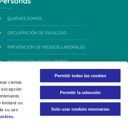
Personas
QUIÉNES SOMOS
DECLARACIÓN DE IGUALDAD
PREVENCIÓN DE RIESGOS LABORALES
INTEGRACIÓN SOCIOLABORAL
INTEGRIDAD Y CONDUCTA
Permitir todas las cookies
nar ciertas
 A excepción
Permitir la selección
entimiento
 limitará su
Solo usar cookies necesarias
da su uso
Cookies
.