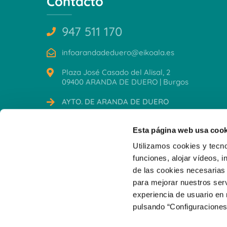
Contacto
947 511 170
infoarandadeduero@eikoala.es
Plaza José Casado del Alisal, 2
09400 ARANDA DE DUERO | Burgos
AYTO. DE ARANDA DE DUERO
CERTIFICACIONES
Esta página web usa cook
Utilizamos cookies y tecno
funciones, alojar vídeos, i
de las cookies necesarias 
para mejorar nuestros serv
experiencia de usuario en
pulsando “Configuraciones