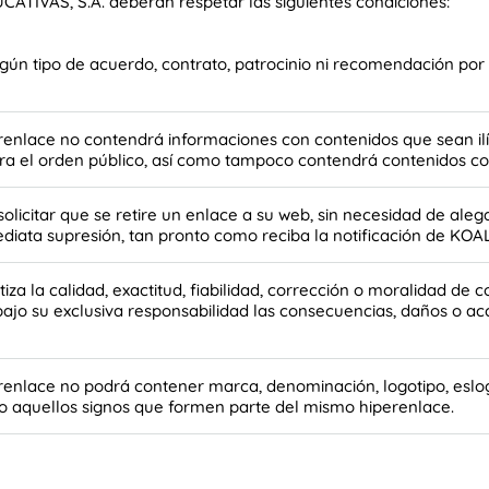
TIVAS, S.A. deberán respetar las siguientes condiciones:
ngún tipo de acuerdo, contrato, patrocinio ni recomendación 
enlace no contendrá informaciones con contenidos que sean ilícito
 el orden público, así como tampoco contendrá contenidos con
citar que se retire un enlace a su web, sin necesidad de alega
ediata supresión, tan pronto como reciba la notificación de 
za la calidad, exactitud, fiabilidad, corrección o moralidad de c
ajo su exclusiva responsabilidad las consecuencias, daños o ac
renlace no podrá contener marca, denominación, logotipo, esloga
aquellos signos que formen parte del mismo hiperenlace.