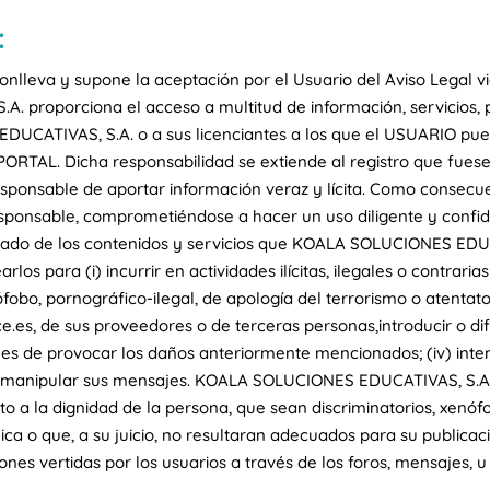
:
conlleva y supone la aceptación por el Usuario del Aviso Legal
 proporciona el acceso a multitud de información, servicios, 
DUCATIVAS, S.A. o a sus licenciantes a los que el USUARIO pue
PORTAL. Dicha responsabilidad se extiende al registro que fues
esponsable de aportar información veraz y lícita. Como consecue
sponsable, comprometiéndose a hacer un uso diligente y confid
o de los contenidos y servicios que KOALA SOLUCIONES EDUCAT
os para (i) incurrir en actividades ilícitas, ilegales o contrarias
obo, pornográfico-ilegal, de apología del terrorismo o atentato
e.es, de sus proveedores o de terceras personas,introducir o dif
les de provocar los daños anteriormente mencionados; (iv) intent
 o manipular sus mensajes. KOALA SOLUCIONES EDUCATIVAS, S.A. 
 a la dignidad de la persona, que sean discriminatorios, xenófo
blica o que, a su juicio, no resultaran adecuados para su publi
nes vertidas por los usuarios a través de los foros, mensajes, u