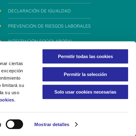
DECLARACIÓN DE IGUALDAD
PREVENCIÓN DE RIESGOS LABORALES
INTEGRACIÓN SOCIOLABORAL
INTEGRIDAD Y CONDUCTA
Permitir todas las cookies
nar ciertas
 A excepción
Permitir la selección
entimiento
 limitará su
Solo usar cookies necesarias
da su uso
Cookies
.
POLÍTICA DE PRIVACIDAD
POLÍTICA DE COOKIES
g
Mostrar detalles