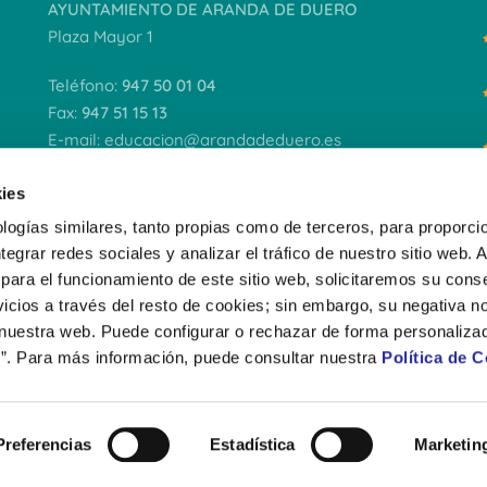
AYUNTAMIENTO DE ARANDA DE DUERO
Plaza Mayor 1
Teléfono:
947 50 01 04
Fax:
947 51 15 13
E-mail:
educacion@arandadeduero.es
Horario de atención al público:
ies
9,30 a 14,30
(lunes a viernes)
logías similares, tanto propias como de terceros, para proporcio
ntegrar redes sociales y analizar el tráfico de nuestro sitio web.
VER DOCUMENTACIÓN
para el funcionamiento de este sitio web, solicitaremos su cons
icios a través del resto de cookies; sin embargo, su negativa no
 nuestra web. Puede configurar o rechazar de forma personaliza
”. Para más información, puede consultar nuestra
Política de 
AVISO LEGAL
Preferencias
Estadística
Marketin