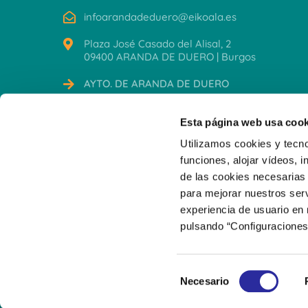
infoarandadeduero@eikoala.es
Plaza José Casado del Alisal, 2
09400 ARANDA DE DUERO | Burgos
AYTO. DE ARANDA DE DUERO
CERTIFICACIONES
Esta página web usa cook
Utilizamos cookies y tecno
funciones, alojar vídeos, i
de las cookies necesarias 
para mejorar nuestros serv
experiencia de usuario en
pulsando “Configuraciones
S
© 2026 Escuela Infantil Municipal Aranda de Duero
Necesario
e
l