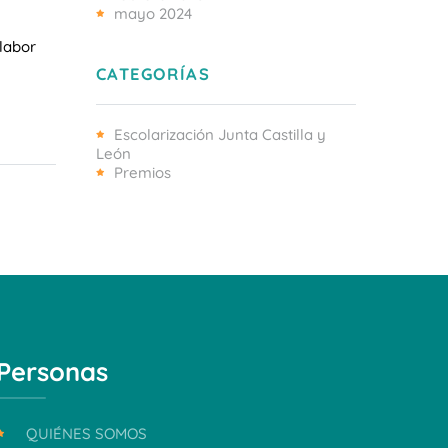
mayo 2024
labor
CATEGORÍAS
Escolarización Junta Castilla y
León
Premios
Personas
QUIÉNES SOMOS