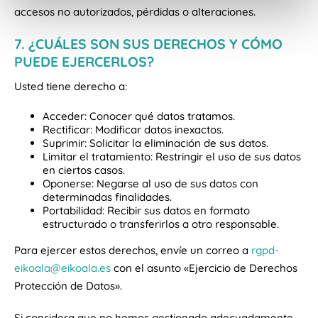
n
accesos no autorizados, pérdidas o alteraciones.
t
o
7. ¿CUÁLES SON SUS DERECHOS Y CÓMO
PUEDE EJERCERLOS?
Usted tiene derecho a:
Acceder: Conocer qué datos tratamos.
Rectificar: Modificar datos inexactos.
Suprimir: Solicitar la eliminación de sus datos.
Limitar el tratamiento: Restringir el uso de sus datos
en ciertos casos.
Oponerse: Negarse al uso de sus datos con
determinadas finalidades.
Portabilidad: Recibir sus datos en formato
estructurado o transferirlos a otro responsable.
Para ejercer estos derechos, envíe un correo a
rgpd-
eikoala@eikoala.es
con el asunto «Ejercicio de Derechos
Protección de Datos».
Si considera que no hemos gestionado adecuadamente