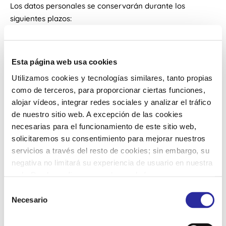
Los datos personales se conservarán durante los
siguientes plazos:
Gestión de solicitudes y consultas: Hasta resolver la
consulta y por un máximo de 12 meses.
Sugerencias y reclamaciones: Durante el tiempo
Esta página web usa cookies
necesario para su resolución y hasta 5 años tras su
tramitación (plazo de prescripción de potenciales
Utilizamos cookies y tecnologías similares, tanto propias
acciones civiles).
como de terceros, para proporcionar ciertas funciones,
Datos de navegación: Según la configuración de
alojar vídeos, integrar redes sociales y analizar el tráfico
cookies (Para más detalle, consulte nuestra Política
de nuestro sitio web. A excepción de las cookies
de Cookies)
necesarias para el funcionamiento de este sitio web,
5. ¿A QUIÉNES COMUNICAMOS SUS DATOS?
solicitaremos su consentimiento para mejorar nuestros
servicios a través del resto de cookies; sin embargo, su
No cederemos sus datos personales a terceros ajenos a
negativa no limitará su experiencia de usuario en nuestra
las empresas del Grupo CLECE salvo que sea necesario
web. Puede configurar o rechazar de forma
por obligación legal o para la prestación de servicios con
personalizada su uso pulsando “Configuraciones”. Para
S
proveedores contratados, como:
más información, puede consultar nuestra
Política de
Necesario
e
Cookies
.
Proveedores tecnológicos: Plataformas de hosting y
l
mantenimiento web.