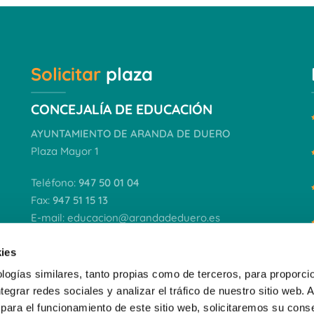
Solicitar
plaza
CONCEJALÍA DE EDUCACIÓN
AYUNTAMIENTO DE ARANDA DE DUERO
Plaza Mayor 1
Teléfono:
947 50 01 04
Fax:
947 51 15 13
E-mail:
educacion@arandadeduero.es
Horario de atención al público:
ies
9,30 a 14,30
(lunes a viernes)
logías similares, tanto propias como de terceros, para proporcio
ntegrar redes sociales y analizar el tráfico de nuestro sitio web.
VER DOCUMENTACIÓN
para el funcionamiento de este sitio web, solicitaremos su cons