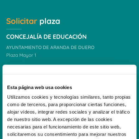
Solicitar
plaza
CONCEJALÍA DE EDUCACIÓN
AYUNTAMIENTO DE ARANDA DE DUERO
Plaza Mayor 1
Teléfono:
947 50 01 04
Fax:
947 51 15 13
E-mail:
educacion@arandadeduero.es
Esta página web usa cookies
Utilizamos cookies y tecnologías similares, tanto propias
Horario de atención al público:
como de terceros, para proporcionar ciertas funciones,
9,30 a 14,30
(lunes a viernes)
alojar vídeos, integrar redes sociales y analizar el tráfico
de nuestro sitio web. A excepción de las cookies
VER DOCUMENTACIÓN
necesarias para el funcionamiento de este sitio web,
solicitaremos su consentimiento para mejorar nuestros