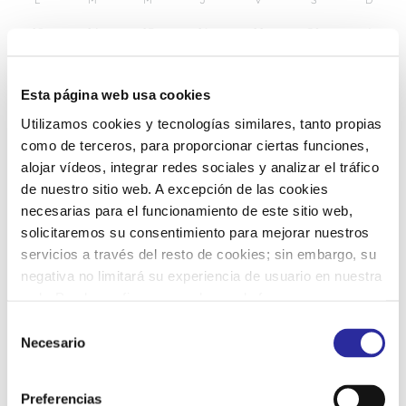
25
26
27
28
29
30
1
2
3
4
5
6
7
8
Esta página web usa cookies
Utilizamos cookies y tecnologías similares, tanto propias
9
10
11
12
13
14
15
como de terceros, para proporcionar ciertas funciones,
alojar vídeos, integrar redes sociales y analizar el tráfico
de nuestro sitio web. A excepción de las cookies
16
17
18
19
20
21
22
necesarias para el funcionamiento de este sitio web,
solicitaremos su consentimiento para mejorar nuestros
servicios a través del resto de cookies; sin embargo, su
23
24
25
27
28
29
26
negativa no limitará su experiencia de usuario en nuestra
web. Puede configurar o rechazar de forma
30
31
1
2
3
4
5
personalizada su uso pulsando “Configuraciones”. Para
S
más información, puede consultar nuestra
Política de
Necesario
e
Cookies
.
l
e
Preferencias