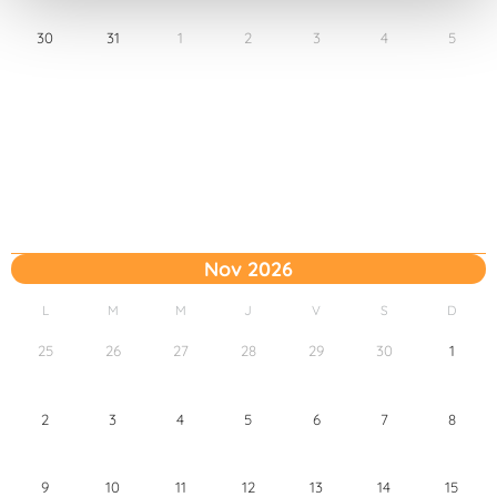
t
30
31
1
2
3
4
5
o
Nov 2026
L
M
M
J
V
S
D
25
26
27
28
29
30
1
2
3
4
5
6
7
8
9
10
11
12
13
14
15