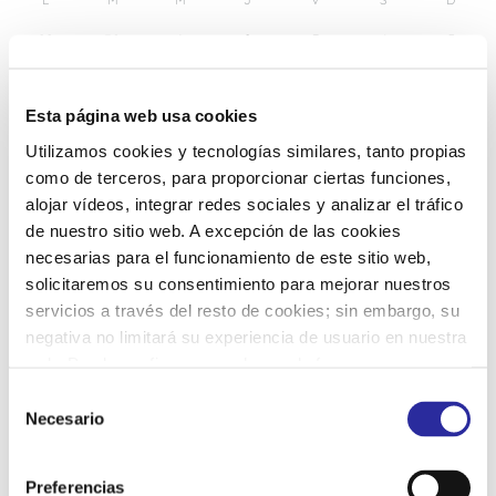
29
30
1
2
3
4
5
6
7
8
9
10
11
12
Esta página web usa cookies
Utilizamos cookies y tecnologías similares, tanto propias
13
14
15
16
17
18
19
como de terceros, para proporcionar ciertas funciones,
alojar vídeos, integrar redes sociales y analizar el tráfico
de nuestro sitio web. A excepción de las cookies
20
21
22
23
25
26
24
necesarias para el funcionamiento de este sitio web,
solicitaremos su consentimiento para mejorar nuestros
servicios a través del resto de cookies; sin embargo, su
27
28
29
30
31
1
2
negativa no limitará su experiencia de usuario en nuestra
web. Puede configurar o rechazar de forma
personalizada su uso pulsando “Configuraciones”. Para
S
más información, puede consultar nuestra
Política de
Necesario
e
Cookies
.
l
e
Preferencias