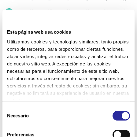
26
27
28
29
30
1
25
2
3
4
5
6
7
8
Esta página web usa cookies
Utilizamos cookies y tecnologías similares, tanto propias
9
10
11
12
13
14
15
como de terceros, para proporcionar ciertas funciones,
alojar vídeos, integrar redes sociales y analizar el tráfico
de nuestro sitio web. A excepción de las cookies
16
17
18
19
20
21
22
necesarias para el funcionamiento de este sitio web,
solicitaremos su consentimiento para mejorar nuestros
servicios a través del resto de cookies; sin embargo, su
23
24
25
26
27
28
29
negativa no limitará su experiencia de usuario en nuestra
web. Puede configurar o rechazar de forma
30
31
1
2
3
4
5
personalizada su uso pulsando “Configuraciones”. Para
S
más información, puede consultar nuestra
Política de
Necesario
e
Cookies
.
l
e
Preferencias