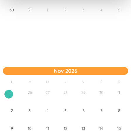
t
30
31
1
2
3
4
5
o
Nov 2026
L
M
M
J
V
S
D
26
27
28
29
30
1
25
2
3
4
5
6
7
8
9
10
11
12
13
14
15