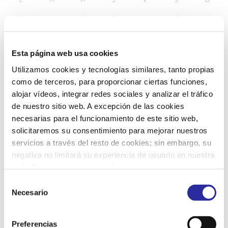
30
1
2
3
4
5
6
7
8
9
10
11
12
13
Esta página web usa cookies
Utilizamos cookies y tecnologías similares, tanto propias
14
15
16
17
18
19
20
como de terceros, para proporcionar ciertas funciones,
alojar vídeos, integrar redes sociales y analizar el tráfico
de nuestro sitio web. A excepción de las cookies
21
22
23
24
25
26
27
necesarias para el funcionamiento de este sitio web,
solicitaremos su consentimiento para mejorar nuestros
servicios a través del resto de cookies; sin embargo, su
28
29
30
31
1
2
3
negativa no limitará su experiencia de usuario en nuestra
web. Puede configurar o rechazar de forma
personalizada su uso pulsando “Configuraciones”. Para
S
más información, puede consultar nuestra
Política de
Necesario
e
Cookies
.
l
e
Preferencias