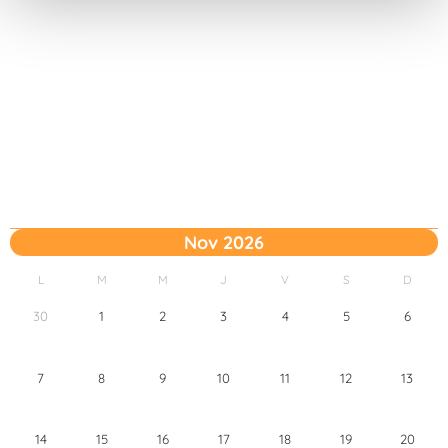
t
o
Nov 2026
L
M
M
J
V
S
D
30
1
2
3
4
5
6
7
8
9
10
11
12
13
14
15
16
17
18
19
20