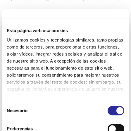
30
31
1
2
3
4
5
6
7
8
9
10
11
12
Esta página web usa cookies
Utilizamos cookies y tecnologías similares, tanto propias
13
14
15
16
17
18
19
como de terceros, para proporcionar ciertas funciones,
alojar vídeos, integrar redes sociales y analizar el tráfico
de nuestro sitio web. A excepción de las cookies
20
21
22
23
24
25
26
necesarias para el funcionamiento de este sitio web,
solicitaremos su consentimiento para mejorar nuestros
servicios a través del resto de cookies; sin embargo, su
27
28
1
3
4
5
2
negativa no limitará su experiencia de usuario en nuestra
web. Puede configurar o rechazar de forma
personalizada su uso pulsando “Configuraciones”. Para
S
más información, puede consultar nuestra
Política de
Necesario
e
Cookies
.
l
e
Preferencias