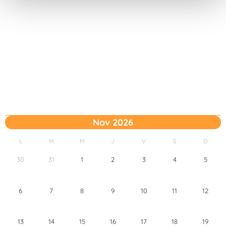
t
o
Nov 2026
L
M
M
J
V
S
D
30
31
1
2
3
4
5
6
7
8
9
10
11
12
13
14
15
16
17
18
19