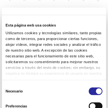
1
2
3
4
5
6
7
8
9
10
11
12
13
14
Esta página web usa cookies
Utilizamos cookies y tecnologías similares, tanto propias
15
16
17
18
19
20
21
como de terceros, para proporcionar ciertas funciones,
alojar vídeos, integrar redes sociales y analizar el tráfico
de nuestro sitio web. A excepción de las cookies
23
24
25
26
27
28
22
necesarias para el funcionamiento de este sitio web,
solicitaremos su consentimiento para mejorar nuestros
servicios a través del resto de cookies; sin embargo, su
29
30
31
1
2
3
4
negativa no limitará su experiencia de usuario en nuestra
web. Puede configurar o rechazar de forma
personalizada su uso pulsando “Configuraciones”. Para
S
más información, puede consultar nuestra
Política de
Necesario
e
Cookies
.
l
e
Preferencias