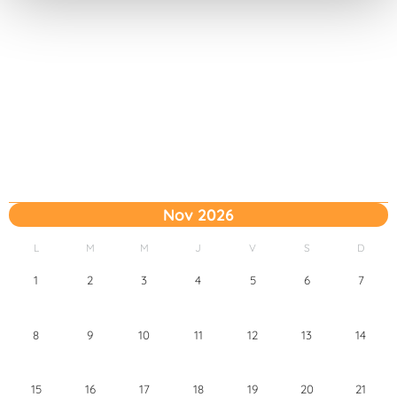
t
o
Nov 2026
L
M
M
J
V
S
D
1
2
3
4
5
6
7
8
9
10
11
12
13
14
15
16
17
18
19
20
21