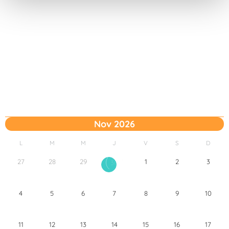
t
o
Nov 2026
L
M
M
J
V
S
D
27
28
29
1
2
3
30
4
5
6
7
8
9
10
11
12
13
14
15
16
17