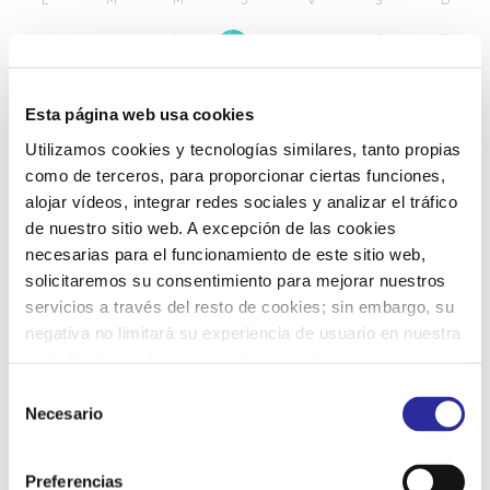
27
28
29
1
2
3
30
4
5
6
7
8
9
10
Esta página web usa cookies
Utilizamos cookies y tecnologías similares, tanto propias
11
12
13
14
15
16
17
como de terceros, para proporcionar ciertas funciones,
alojar vídeos, integrar redes sociales y analizar el tráfico
de nuestro sitio web. A excepción de las cookies
18
19
20
21
22
23
24
necesarias para el funcionamiento de este sitio web,
solicitaremos su consentimiento para mejorar nuestros
servicios a través del resto de cookies; sin embargo, su
25
26
27
28
29
30
31
negativa no limitará su experiencia de usuario en nuestra
web. Puede configurar o rechazar de forma
personalizada su uso pulsando “Configuraciones”. Para
S
más información, puede consultar nuestra
Política de
Necesario
e
Cookies
.
l
e
Preferencias