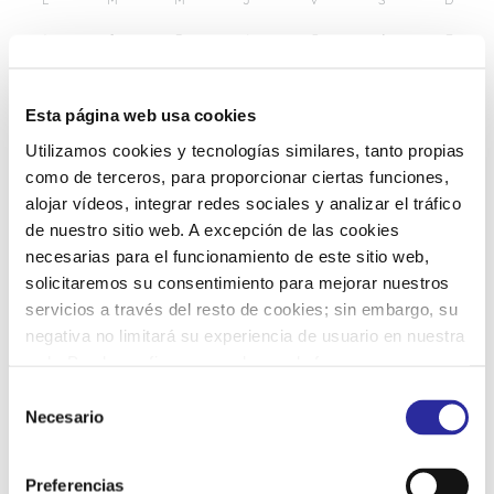
1
2
3
4
5
6
7
8
9
10
11
12
13
14
Esta página web usa cookies
Utilizamos cookies y tecnologías similares, tanto propias
15
16
17
18
19
20
21
como de terceros, para proporcionar ciertas funciones,
alojar vídeos, integrar redes sociales y analizar el tráfico
de nuestro sitio web. A excepción de las cookies
22
23
24
25
26
27
28
necesarias para el funcionamiento de este sitio web,
solicitaremos su consentimiento para mejorar nuestros
servicios a través del resto de cookies; sin embargo, su
29
30
31
1
2
3
4
negativa no limitará su experiencia de usuario en nuestra
web. Puede configurar o rechazar de forma
personalizada su uso pulsando “Configuraciones”. Para
S
más información, puede consultar nuestra
Política de
Necesario
e
Cookies
.
l
e
Preferencias