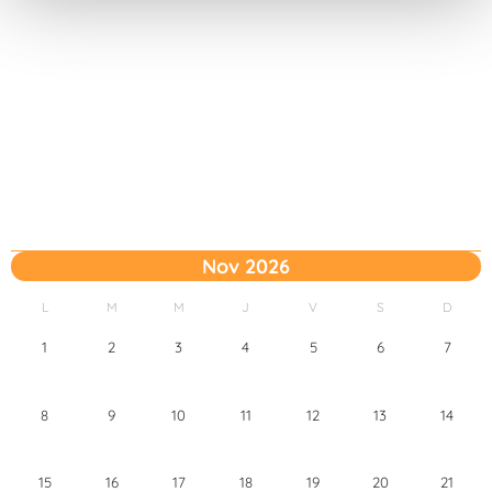
t
o
Nov 2026
L
M
M
J
V
S
D
1
2
3
4
5
6
7
8
9
10
11
12
13
14
15
16
17
18
19
20
21