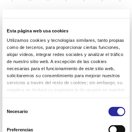
29
30
31
1
2
3
4
5
6
7
8
9
10
11
Esta página web usa cookies
Utilizamos cookies y tecnologías similares, tanto propias
12
13
14
15
16
17
18
como de terceros, para proporcionar ciertas funciones,
alojar vídeos, integrar redes sociales y analizar el tráfico
de nuestro sitio web. A excepción de las cookies
19
20
21
22
23
24
25
necesarias para el funcionamiento de este sitio web,
solicitaremos su consentimiento para mejorar nuestros
servicios a través del resto de cookies; sin embargo, su
26
27
28
29
30
1
2
negativa no limitará su experiencia de usuario en nuestra
web. Puede configurar o rechazar de forma
personalizada su uso pulsando “Configuraciones”. Para
S
más información, puede consultar nuestra
Política de
Necesario
e
Cookies
.
l
e
Preferencias