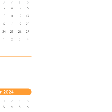
J
V
S
D
3
4
5
6
10
11
12
13
17
18
19
20
24
25
26
27
1
2
3
4
r 2024
J
V
S
D
3
4
5
6