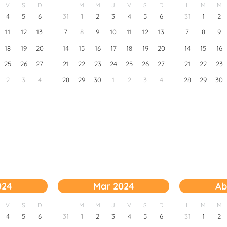
V
S
D
L
M
M
J
V
S
D
L
M
M
4
5
6
31
1
2
3
4
5
6
31
1
2
11
12
13
7
8
9
10
11
12
13
7
8
9
18
19
20
14
15
16
17
18
19
20
14
15
16
25
26
27
21
22
23
24
25
26
27
21
22
23
2
3
4
28
29
30
1
2
3
4
28
29
30
024
Mar 2024
Ab
V
S
D
L
M
M
J
V
S
D
L
M
M
4
5
6
31
1
2
3
4
5
6
31
1
2