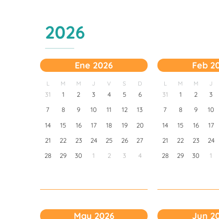
2026
Ene 2026
Feb 2
L
M
M
J
V
S
D
L
M
M
J
31
1
2
3
4
5
6
31
1
2
3
7
8
9
10
11
12
13
7
8
9
10
14
15
16
17
18
19
20
14
15
16
17
21
22
23
24
25
26
27
21
22
23
24
28
29
30
1
2
3
4
28
29
30
1
May 2026
Jun 2