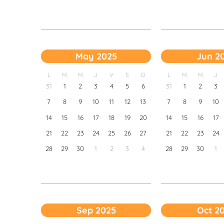
May 2025
Jun 2
L
M
M
J
V
S
D
L
M
M
J
31
1
2
3
4
5
6
31
1
2
3
7
8
9
10
11
12
13
7
8
9
10
14
15
16
17
18
19
20
14
15
16
17
21
22
23
24
25
26
27
21
22
23
24
28
29
30
1
2
3
4
28
29
30
1
Sep 2025
Oct 2