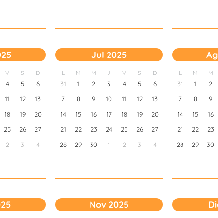
025
Jul 2025
Ag
V
S
D
L
M
M
J
V
S
D
L
M
M
4
5
6
31
1
2
3
4
5
6
31
1
2
11
12
13
7
8
9
10
11
12
13
7
8
9
18
19
20
14
15
16
17
18
19
20
14
15
16
25
26
27
21
22
23
24
25
26
27
21
22
23
2
3
4
28
29
30
1
2
3
4
28
29
30
025
Nov 2025
Di