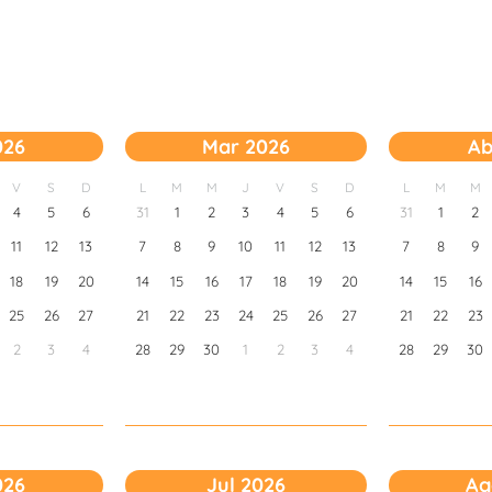
026
Mar 2026
Ab
V
S
D
L
M
M
J
V
S
D
L
M
M
4
5
6
31
1
2
3
4
5
6
31
1
2
11
12
13
7
8
9
10
11
12
13
7
8
9
18
19
20
14
15
16
17
18
19
20
14
15
16
25
26
27
21
22
23
24
25
26
27
21
22
23
2
3
4
28
29
30
1
2
3
4
28
29
30
026
Jul 2026
Ag