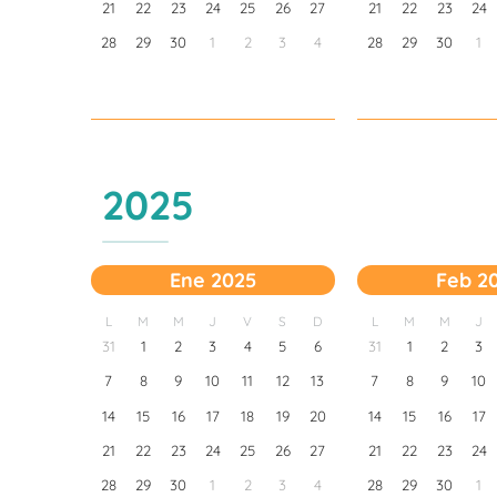
21
22
23
24
25
26
27
21
22
23
24
28
29
30
1
2
3
4
28
29
30
1
2025
Ene 2025
Feb 2
L
M
M
J
V
S
D
L
M
M
J
31
1
2
3
4
5
6
31
1
2
3
7
8
9
10
11
12
13
7
8
9
10
14
15
16
17
18
19
20
14
15
16
17
21
22
23
24
25
26
27
21
22
23
24
28
29
30
1
2
3
4
28
29
30
1