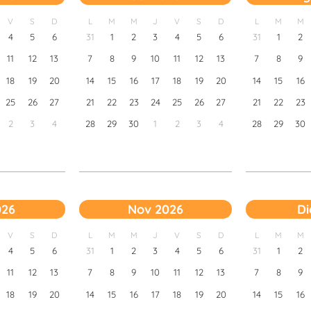
V
S
D
L
M
M
J
V
S
D
L
M
M
4
5
6
31
1
2
3
4
5
6
31
1
2
11
12
13
7
8
9
10
11
12
13
7
8
9
18
19
20
14
15
16
17
18
19
20
14
15
16
25
26
27
21
22
23
24
25
26
27
21
22
23
2
3
4
28
29
30
1
2
3
4
28
29
30
026
Nov 2026
Di
V
S
D
L
M
M
J
V
S
D
L
M
M
4
5
6
31
1
2
3
4
5
6
31
1
2
11
12
13
7
8
9
10
11
12
13
7
8
9
18
19
20
14
15
16
17
18
19
20
14
15
16