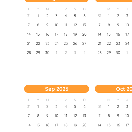
L
M
M
J
V
S
D
L
M
M
J
31
1
2
3
4
5
6
31
1
2
3
7
8
9
10
11
12
13
7
8
9
10
14
15
16
17
18
19
20
14
15
16
17
21
22
23
24
25
26
27
21
22
23
24
28
29
30
1
2
3
4
28
29
30
1
Sep 2026
Oct 2
L
M
M
J
V
S
D
L
M
M
J
31
1
2
3
4
5
6
31
1
2
3
7
8
9
10
11
12
13
7
8
9
10
14
15
16
17
18
19
20
14
15
16
17