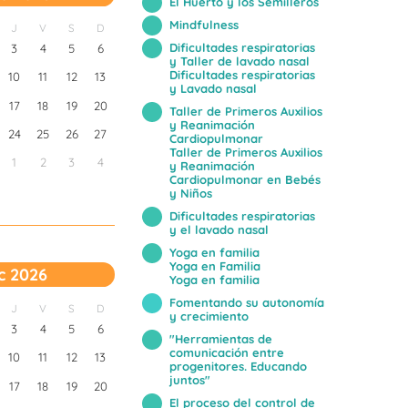
El Huerto y los Semilleros
Mindfulness
J
V
S
D
Dificultades respiratorias
3
4
5
6
y Taller de lavado nasal
Dificultades respiratorias
10
11
12
13
y Lavado nasal
17
18
19
20
Taller de Primeros Auxilios
y Reanimación
24
25
26
27
Cardiopulmonar
Taller de Primeros Auxilios
1
2
3
4
y Reanimación
Cardiopulmonar en Bebés
y Niños
Dificultades respiratorias
y el lavado nasal
Yoga en familia
Yoga en Familia
c 2026
Yoga en familia
Fomentando su autonomía
J
V
S
D
y crecimiento
3
4
5
6
"Herramientas de
comunicación entre
10
11
12
13
progenitores. Educando
juntos"
17
18
19
20
El proceso del control de