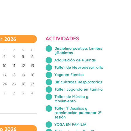
ACTIVIDADES
r 2026
Disciplina positiva: Límites
J
V
S
D
yRabietas
3
4
5
6
Adquisición de Rutinas
10
11
12
13
Taller de Neurodesarrollo
Yoga en Familia
17
18
19
20
Dificultades Respiratorias
24
25
26
27
Taller Jugando en Familia
1
2
3
4
Taller de Música y
Movimiento
Taller 1º Auxilios y
reanimación pulmonar 2ª
sesión
YOGA EN FAMILIA
o 2026