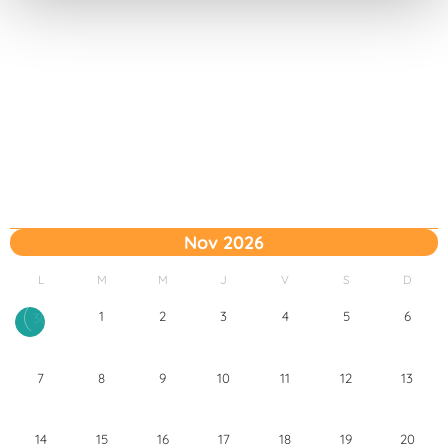
t
o
Nov 2026
L
M
M
J
V
S
D
1
2
3
4
5
6
30
7
8
9
10
11
12
13
14
15
16
17
18
19
20