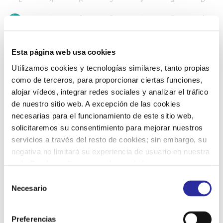
1
2
3
4
5
6
30
7
8
9
10
11
12
13
Esta página web usa cookies
Utilizamos cookies y tecnologías similares, tanto propias
14
15
16
17
18
19
20
como de terceros, para proporcionar ciertas funciones,
alojar vídeos, integrar redes sociales y analizar el tráfico
de nuestro sitio web. A excepción de las cookies
21
22
23
24
25
26
27
necesarias para el funcionamiento de este sitio web,
solicitaremos su consentimiento para mejorar nuestros
servicios a través del resto de cookies; sin embargo, su
28
29
30
31
1
2
3
negativa no limitará su experiencia de usuario en nuestra
web. Puede configurar o rechazar de forma
personalizada su uso pulsando “Configuraciones”. Para
S
más información, puede consultar nuestra
Política de
Necesario
e
Cookies
.
l
e
Preferencias